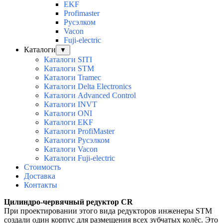
EKF
Profimaster
Русэлком
Vacon
Fuji-electric
Каталоги
▼
Каталоги SITI
Каталоги STM
Каталоги Tramec
Каталоги Delta Electronics
Каталоги Advanced Control
Каталоги INVT
Каталоги ONI
Каталоги EKF
Каталоги ProfiMaster
Каталоги Русэлком
Каталоги Vacon
Каталоги Fuji-electric
Стоимость
Доставка
Контакты
Цилиндро-червячный редуктор СR
При проектировании этого вида редукторов инженеры STM
создали один корпус для размещения всех зубчатых колёс. Это