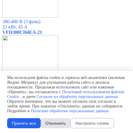
380-480 В
(3 фазы)
22 кВт, 45 А
VFD300CH4EA-21
Мы используем файлы cookie и сервисы веб-аналитики (включая
Яндекс.Метрику) для улучшения работы сайта и анализа
посещаемости. Продолжая использовать сайт или нажимая
«Принять», вы соглашаетесь с
Политикой использования файлов
380-480 В
(3 фазы)
Cookie
, и даете
Согласие на обработку персональных данных
.
30 кВт, 60 А
Обратите внимание, что вы можете отозвать свое согласие в
VFD0370CH43A-00/-21
любое время. При нажатии «Отклонить» данные не собираются.
Подробнее в
Политике обработки персональных данных
.
Принять все
Отклонить
Настроить cookie