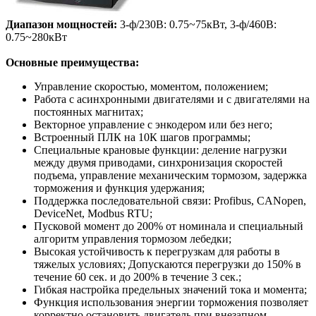
Диапазон мощностей:
3-ф/230В: 0.75~75кВт, 3-ф/460В:
0.75~280кВт
Основные преимущества:
Управление скоростью, моментом, положением;
Работа с асинхронными двигателями и с двигателями на
постоянных магнитах;
Векторное управление с энкодером или без него;
Встроенный ПЛК на 10К шагов программы;
Специальные крановые функции: деление нагрузки
между двумя приводами, синхронизация скоростей
подъема, управление механическим тормозом, задержка
торможения и функция удержания;
Поддержка последовательной связи: Profibus, CANopen,
DeviceNet, Modbus RTU;
Пусковой момент до 200% от номинала и специальный
алгоритм управления тормозом лебедки;
Высокая устойчивость к перегрузкам для работы в
тяжелых условиях; Допускаются перегрузки до 150% в
течение 60 сек. и до 200% в течение 3 сек.;
Гибкая настройка предельных значений тока и момента;
Функция использования энергии торможения позволяет
корректно остановить двигатель при внезапном