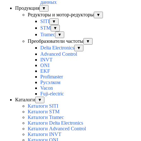
данных
Продукция
▼
Редукторы и мотор-редукторы
▼
SITI
▼
STM
▼
Tramec
▼
Преобразователи частоты
▼
Delta Electronics
▼
Advanced Control
INVT
ONI
EKF
Profimaster
Русэлком
Vacon
Fuji-electric
Каталоги
▼
Каталоги SITI
Каталоги STM
Каталоги Tramec
Каталоги Delta Electronics
Каталоги Advanced Control
Каталоги INVT
Каталоги ONI