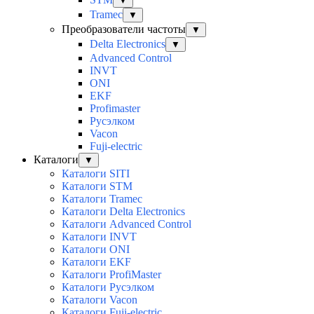
▼
Tramec
▼
Преобразователи частоты
▼
Delta Electronics
▼
Advanced Control
INVT
ONI
EKF
Profimaster
Русэлком
Vacon
Fuji-electric
Каталоги
▼
Каталоги SITI
Каталоги STM
Каталоги Tramec
Каталоги Delta Electronics
Каталоги Advanced Control
Каталоги INVT
Каталоги ONI
Каталоги EKF
Каталоги ProfiMaster
Каталоги Русэлком
Каталоги Vacon
Каталоги Fuji-electric